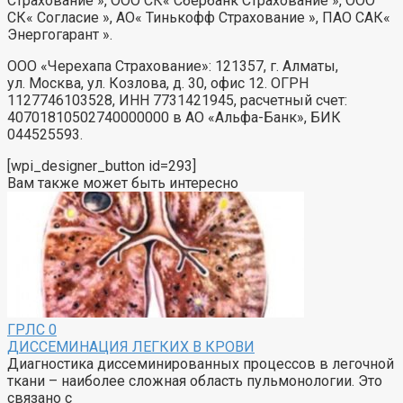
Страхование », ООО СК« Сбербанк Страхование », ООО
СК« Согласие », АО« Тинькофф Страхование », ПАО САК«
Энергогарант ».
ООО «Черехапа Страхование»: 121357, г. Алматы,
ул. Москва, ул. Козлова, д. 30, офис 12. ОГРН
1127746103528, ИНН 7731421945, расчетный счет:
40701810502740000000 в АО «Альфа-Банк», БИК
044525593.
[wpi_designer_button id=293]
Вам также может быть интересно
ГРЛС
0
ДИССЕМИНАЦИЯ ЛЕГКИХ В КРОВИ
Диагностика диссеминированных процессов в легочной
ткани – наиболее сложная область пульмонологии. Это
связано с