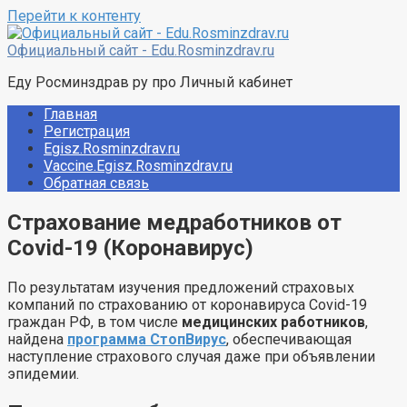
Перейти к контенту
Официальный сайт - Edu.Rosminzdrav.ru
Еду Росминздрав ру про Личный кабинет
Главная
Регистрация
Egisz.Rosminzdrav.ru
Vaccine.Egisz.Rosminzdrav.ru
Обратная связь
Страхование медработников от
Covid-19 (Коронавирус)
По результатам изучения предложений страховых
компаний по страхованию от коронавируса Covid-19
граждан РФ, в том числе
медицинских работников
,
найдена
программа СтопВирус
, обеспечивающая
наступление страхового случая даже при объявлении
эпидемии.