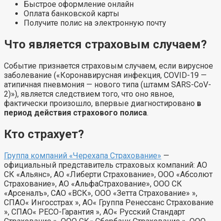
Быстрое оформление онлайн
Оплата банковской карты
Получите полис на электронную почту
Что является страховым случаем?
Событие признается страховым случаем, если вирусное
заболевание («Коронавирусная инфекция, COVID-19 —
атипичная пневмония — нового типа (штамм SARS-CoV-
2)»), является следствием того, что оно явное,
фактически произошло, впервые диагностировано
в
период действия страхового полиса
.
Кто страхует?
Группа компаний «Черехапа Страхование»
—
официальный представитель страховых компаний: АО
СК «Альянс», АО «Либерти Страхование», ООО «Абсолют
Страхование», АО «АльфаСтрахование», ООО СК
«Арсеналъ», САО «ВСК», ООО «Зетта Страхование» »,
СПАО« Ингосстрах », АО« Группа Ренессанс Страхование
», СПАО« РЕСО-Гарантия », АО« Русский Стандарт