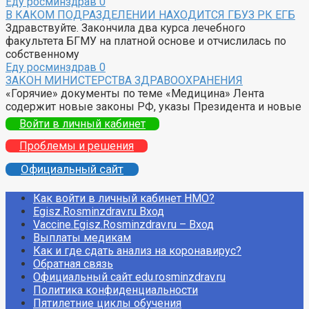
Еду росминздрав
0
В КАКОМ ПОДРАЗДЕЛЕНИИ НАХОДИТСЯ ГБУЗ РК ЕГБ
Здравствуйте. Закончила два курса лечебного
факультета БГМУ на платной основе и отчислилась по
собственному
Еду росминздрав
0
ЗАКОН МИНИСТЕРСТВА ЗДРАВООХРАНЕНИЯ
«Горячие» документы по теме «Медицина» Лента
содержит новые законы РФ, указы Президента и новые
Войти в личный кабинет
Проблемы и решения
Официальный сайт
Как войти в личный кабинет НМО?
Egisz.Rosminzdrav.ru Вход
Vaccine.Egisz.Rosminzdrav.ru – Вход
Выплаты медикам
Как и где сдать анализ на коронавирус?
Обратная связь
Официальный сайт edu.rosminzdrav.ru
Политика конфиденциальности
Пятилетние циклы обучения